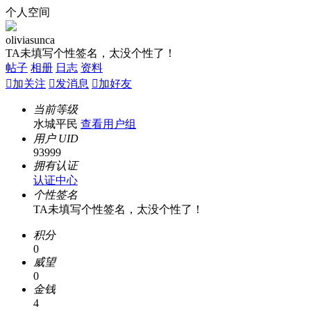
个人空间
oliviasunca
TA未填写个性签名，太没个性了！
帖子
相册
日志
资料

加关注

发消息

加好友
当前等级
水城平民
查看用户组
用户 UID
93999
拥有认证
认证中心
个性签名
TA未填写个性签名，太没个性了！
积分
0
威望
0
金钱
4