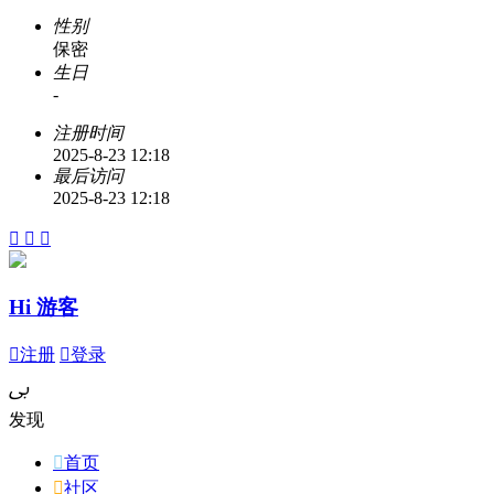
性别
保密
生日
-
注册时间
2025-8-23 12:18
最后访问
2025-8-23 12:18



Hi 游客

注册

登录
ﰉ
发现

首页

社区