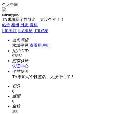
个人空间
ratemypos
TA未填写个性签名，太没个性了！
帖子
相册
日志
资料

加关注

发消息

加好友
当前等级
水城平民
查看用户组
用户 UID
93858
拥有认证
认证中心
个性签名
TA未填写个性签名，太没个性了！
积分
0
威望
0
金钱
288