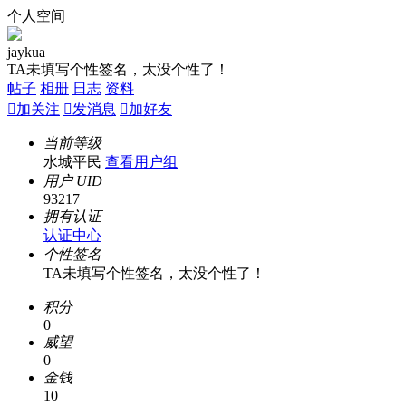
个人空间
jaykua
TA未填写个性签名，太没个性了！
帖子
相册
日志
资料

加关注

发消息

加好友
当前等级
水城平民
查看用户组
用户 UID
93217
拥有认证
认证中心
个性签名
TA未填写个性签名，太没个性了！
积分
0
威望
0
金钱
10