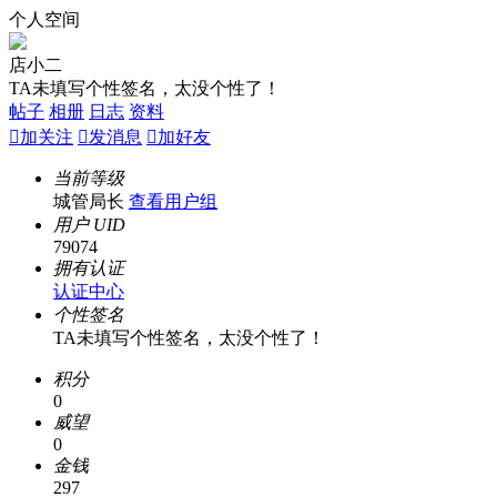
个人空间
店小二
TA未填写个性签名，太没个性了！
帖子
相册
日志
资料

加关注

发消息

加好友
当前等级
城管局长
查看用户组
用户 UID
79074
拥有认证
认证中心
个性签名
TA未填写个性签名，太没个性了！
积分
0
威望
0
金钱
297