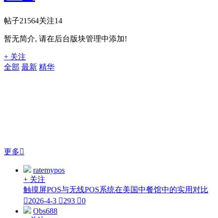
帖子
21564
关注
14
暂无简介, 请在后台版块管理中添加!
+ 关注
全部
最新
精华
更多

ratemypos
+ 关注
触摸屏POS与无线POS系统在美国中餐馆中的实用对比

2026-4-3

293

0
Obs688