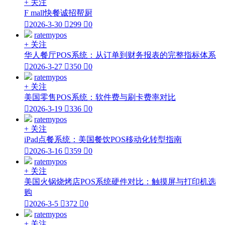
+ 关注
F mall快餐诚招帮厨

2026-3-30

299

0
ratemypos
+ 关注
华人餐厅POS系统：从订单到财务报表的完整指标体系

2026-3-27

350

0
ratemypos
+ 关注
美国零售POS系统：软件费与刷卡费率对比

2026-3-19

336

0
ratemypos
+ 关注
iPad点餐系统：美国餐饮POS移动化转型指南

2026-3-16

359

0
ratemypos
+ 关注
美国火锅烧烤店POS系统硬件对比：触摸屏与打印机选
购

2026-3-5

372

0
ratemypos
+ 关注