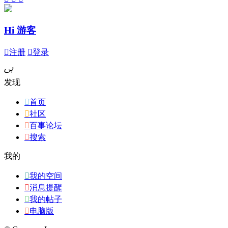
Hi 游客

注册

登录
ﰉ
发现

首页

社区

百事论坛

搜索
我的

我的空间

消息提醒

我的帖子

电脑版