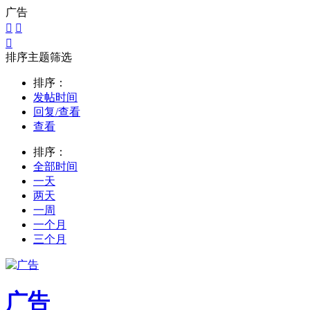
广告



排序主题筛选
排序：
发帖时间
回复/查看
查看
排序：
全部时间
一天
两天
一周
一个月
三个月
广告