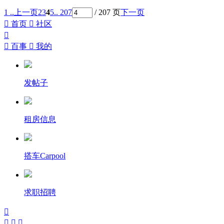
1 ..
上一页
2
3
4
5
.. 207
/ 207 页
下一页

首页

社区


百事

我的
发帖子
租房信息
搭车Carpool
求职招聘



