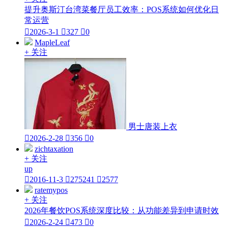
提升奥斯汀台湾菜餐厅员工效率：POS系统如何优化日
常运营

2026-3-1

327

0
MapleLeaf
+ 关注
男士唐装上衣

2026-2-28

356

0
zichtaxation
+ 关注
up

2016-11-3

275241

2577
ratemypos
+ 关注
2026年餐饮POS系统深度比较：从功能差异到申请时效

2026-2-24

473

0