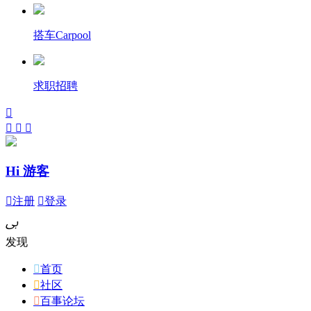
搭车Carpool
求职招聘




Hi 游客

注册

登录
ﰉ
发现

首页

社区

百事论坛