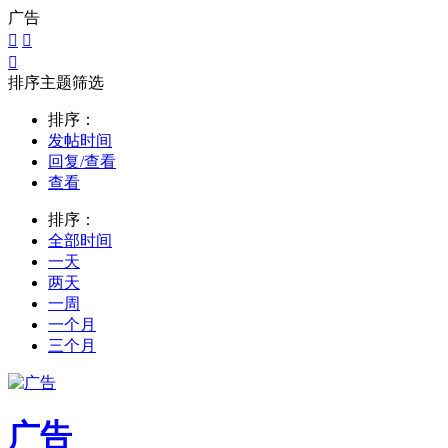
广告



排序主题筛选
排序：
发帖时间
回复/查看
查看
排序：
全部时间
一天
两天
一周
一个月
三个月
广告