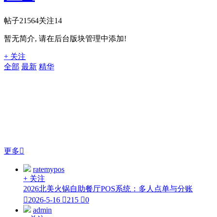
帖子
21564
关注
14
暂无简介, 请在后台版块管理中添加!
+ 关注
全部
最新
精华
更多

ratemypos
+ 关注
2026北美火锅自助餐厅POS系统：多人点单与分账

2026-5-16

215

0
admin