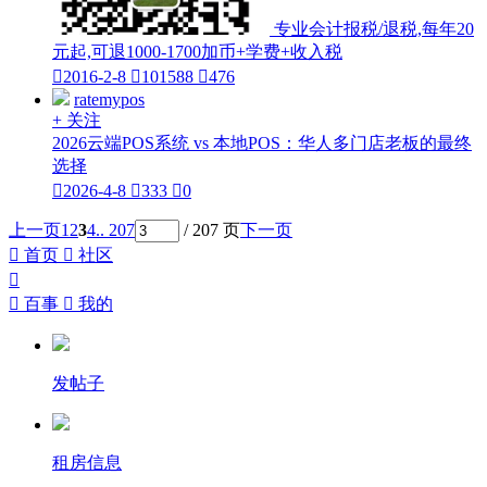
专业会计报税/退税,每年20
元起,可退1000-1700加币+学费+收入税

2016-2-8

101588

476
ratemypos
+ 关注
2026云端POS系统 vs 本地POS：华人多门店老板的最终
选择

2026-4-8

333

0
上一页
1
2
3
4
.. 207
/ 207 页
下一页

首页

社区


百事

我的
发帖子
租房信息