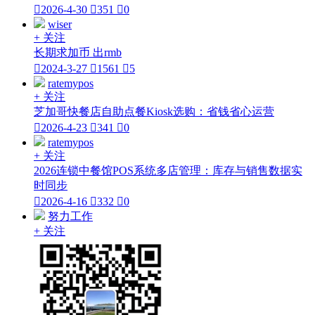

2026-4-30

351

0
wiser
+ 关注
长期求加币 出rmb

2024-3-27

1561

5
ratemypos
+ 关注
芝加哥快餐店自助点餐Kiosk选购：省钱省心运营

2026-4-23

341

0
ratemypos
+ 关注
2026连锁中餐馆POS系统多店管理：库存与销售数据实
时同步

2026-4-16

332

0
努力工作
+ 关注