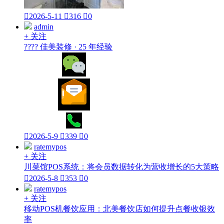

2026-5-11

316

0
admin
+ 关注
???? 佳美装修 · 25 年经验

2026-5-9

339

0
ratemypos
+ 关注
川菜馆POS系统：将会员数据转化为营收增长的5大策略

2026-5-8

353

0
ratemypos
+ 关注
移动POS机餐饮应用：北美餐饮店如何提升点餐收银效
率