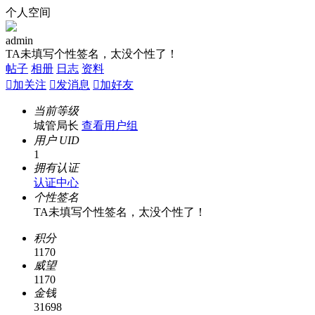
个人空间
admin
TA未填写个性签名，太没个性了！
帖子
相册
日志
资料

加关注

发消息

加好友
当前等级
城管局长
查看用户组
用户 UID
1
拥有认证
认证中心
个性签名
TA未填写个性签名，太没个性了！
积分
1170
威望
1170
金钱
31698