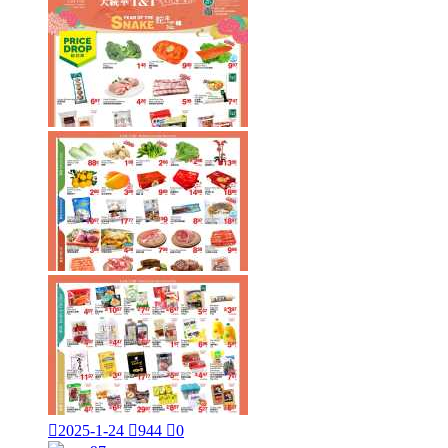

2025-1-24

944

0