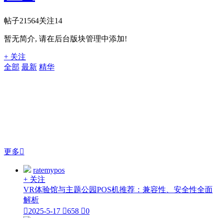
帖子
21564
关注
14
暂无简介, 请在后台版块管理中添加!
+ 关注
全部
最新
精华
更多

ratemypos
+ 关注
VR体验馆与主题公园POS机推荐：兼容性、安全性全面
解析

2025-5-17

658

0