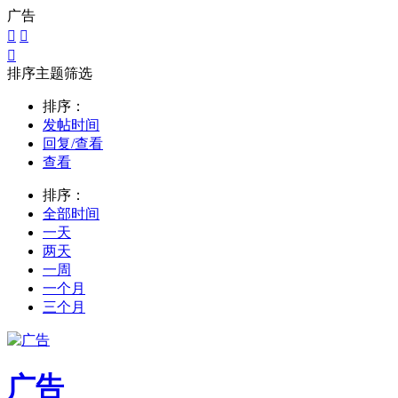
广告



排序主题筛选
排序：
发帖时间
回复/查看
查看
排序：
全部时间
一天
两天
一周
一个月
三个月
广告