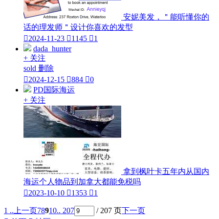
安妮美发，＂能听懂你的
话的理发师＂设计你喜欢的发型

2024-11-23

1145

1
dada_hunter
+ 关注
sold 删除

2024-12-15

884

0
PD国际海运
+ 关注
拿到枫叶卡五年内从国内
海运个人物品到加拿大都能免税吗

2023-10-10

1353

1
1 ..
上一页
7
8
9
10
.. 207
/ 207 页
下一页