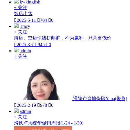
kwkingfish
+ 关注
饭店出售

2025-5-11

704

0
Tracy
+ 关注
海运、空运快线拼邮群，不为赢利，只为更低价

2025-3-7

945

0
admin
+ 关注
滑铁卢当地保险Yana(朱燕)

2025-2-19

978

0
admin
+ 关注
滑铁卢大统华促销周报(1/24 - 1/30)