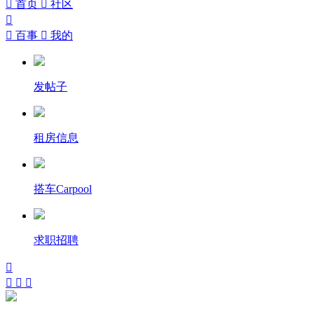

首页

社区


百事

我的
发帖子
租房信息
搭车Carpool
求职招聘



