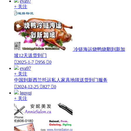
eva97
+ 关注
冷链海运烧鸭烧鹅到新加
坡12天送货到门

2025-1-7

956

0
eva97
+ 关注
中国到新西兰托运私人家具地毯送货到门服务

2024-12-25

827

0
lgqyqj
+ 关注