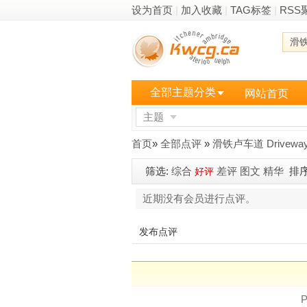
设为首页
|
加入收藏
|
TAG标签
|
RSS
滑
全部主题分类
网站首页
主题
更多
首页
»
全部点评
»
滑铁卢车道 Driveway (
筛选:
综合
差评
图文
精华
排序
好评
近期没有会员进行点评。
发布点评
P