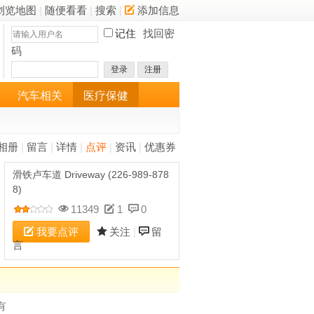
浏览地图
|
随便看看
|
搜索
|
添加信息
记住
找回密
码
登录
注册
汽车相关
医疗保健
相册
|
留言
|
详情
|
点评
|
资讯
|
优惠券
滑铁卢车道 Driveway (226-989-878
8)
11349
1
0
我要点评
关注
|
留
言
有