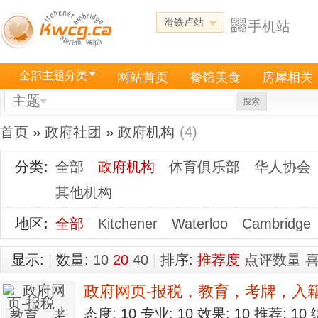
滑铁卢站
手机站
全部主题分类
网站首页
餐馆美食
房屋相关
主题
搜索
首页
»
政府社团
»
政府机构
(4)
分类
:
全部
政府机构
体育俱乐部
华人协会
其他机构
地区
:
全部
Kitchener
Waterloo
Cambridge
显示:
|
数量:
10
20
40
|
排序:
推荐度
点评数量
政府网页-报税，教育，考牌，入
态度: 10 专业: 10 效果: 10 推荐: 1