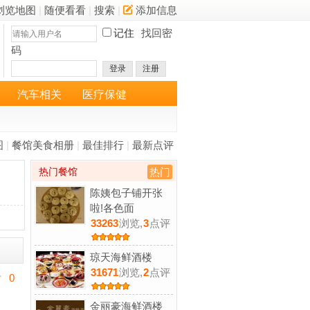
浏览地图
|
随便看看
|
搜索
|
添加信息
记住
找回密
码
登录
注册
汽车相关
医疗保健
图
|
餐馆美食相册
|
最佳排行
|
最新点评
热门餐馆
热门
陈姨包子铺开张
啦!各色面
33263
浏览,
3
点评
琼天海鲜酒楼
31671
浏览,
2
点评
0
金丽豪海鲜酒楼