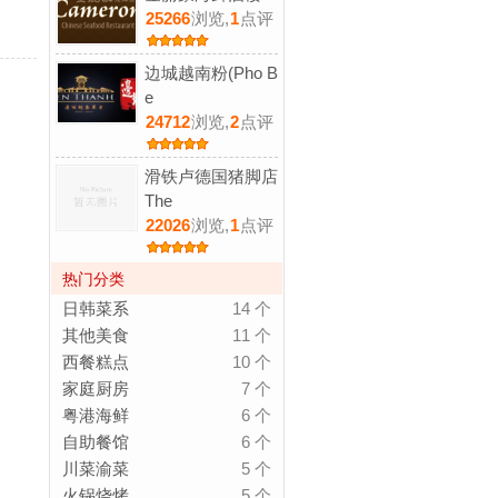
25266
浏览,
1
点评
边城越南粉(Pho B
e
24712
浏览,
2
点评
滑铁卢德国猪脚店
The
22026
浏览,
1
点评
热门分类
日韩菜系
14 个
其他美食
11 个
西餐糕点
10 个
家庭厨房
7 个
粤港海鲜
6 个
自助餐馆
6 个
川菜渝菜
5 个
火锅烧烤
5 个