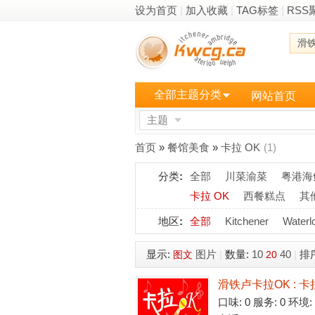
设为首页
|
加入收藏
|
TAG标签
|
RSS
滑
全部主题分类
网站首页
主题
更多
首页
»
餐馆美食
»
卡拉 OK
(1)
分类
:
全部
川菜渝菜
粤港海
卡拉 OK
西餐糕点
其
地区
:
全部
Kitchener
Waterl
显示:
图片
|
数量:
10
40
|
排
图文
20
滑铁卢卡拉OK : 卡拉O
口味: 0 服务: 0 环境