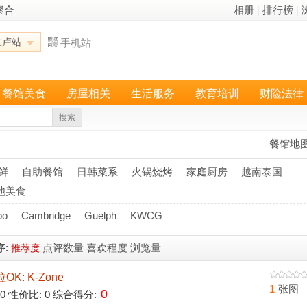
聚合
相册
|
排行榜
|
铁卢站
手机站
餐馆美食
房屋相关
生活服务
教育培训
财险法律
搜索
餐馆地
鲜
自助餐馆
日韩菜系
火锅烧烤
家庭厨房
越南泰国
他美食
oo
Cambridge
Guelph
KWCG
序:
点评数量
喜欢程度
浏览量
推荐度
K: K-Zone
1
张图
0
: 0 性价比: 0 综合得分: