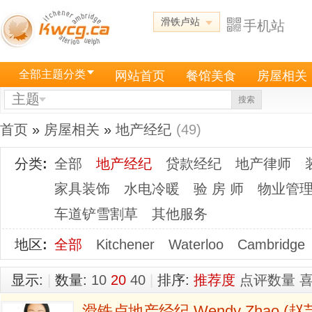
滑铁卢站
手机站
全部主题分类
网站首页
餐馆美食
房屋相关
主题
搜索
首页
»
房屋相关
»
地产经纪
(49)
分类
:
全部
地产经纪
贷款经纪
地产律师
家具装饰
水电冷暖
验 房 师
物业管
车道铲雪割草
其他服务
地区
:
全部
Kitchener
Waterloo
Cambridge
显示:
|
数量:
10
20
40
|
排序:
推荐度
点评数量
滑铁卢地产经纪 Wendy Zhao (赵