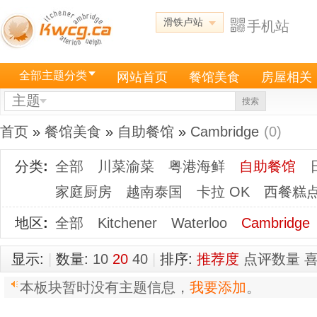
滑铁卢站
手机站
全部主题分类
网站首页
餐馆美食
房屋相关
主题
搜索
首页
»
餐馆美食
»
自助餐馆
»
Cambridge
(0)
分类
:
全部
川菜渝菜
粤港海鲜
自助餐馆
家庭厨房
越南泰国
卡拉 OK
西餐糕
地区
:
全部
Kitchener
Waterloo
Cambridge
显示:
|
数量:
10
20
40
|
排序:
推荐度
点评数量
本板块暂时没有主题信息，
我要添加
。