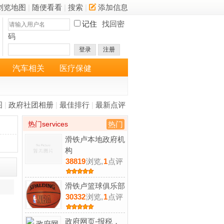
浏览地图
|
随便看看
|
搜索
|
添加信息
记住
找回密
码
登录
注册
汽车相关
医疗保健
图
|
政府社团相册
|
最佳排行
|
最新点评
热门services
热门
滑铁卢本地政府机
构
38819
浏览,
1
点评
滑铁卢篮球俱乐部
30332
浏览,
1
点评
政府网页-报税，