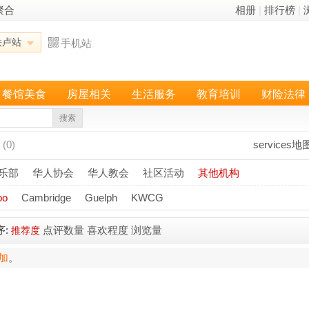
聚合
相册
|
排行榜
|
铁卢站
手机站
餐馆美食
房屋相关
生活服务
教育培训
财险法律
搜索
(0)
services地
乐部
华人协会
华人教会
社区活动
其他机构
oo
Cambridge
Guelph
KWCG
序:
点评数量
喜欢程度
浏览量
推荐度
加
。