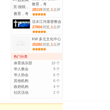
教育，考
28119
浏览,
1
点评
活水江河基督教会
27804
浏览,
1
点评
KW 多元文化中心
25282
浏览,
1
点评
热门分类
体育俱乐部
10 个
华人教会
9 个
华人协会
6 个
其他机构
6 个
政府机构
4 个
社区活动
2 个