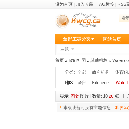
设为首页
|
加入收藏
|
TAG标签
|
RSS
滑
全部主题分类
网站首页
主题
更多
首页
»
政府社团
»
其他机构
»
Waterloo
分类
:
全部
政府机构
体育俱
地区
:
全部
Kitchener
Waterl
显示:
图片
|
数量:
10
40
|
排
图文
20
本板块暂时没有主题信息，
我要添