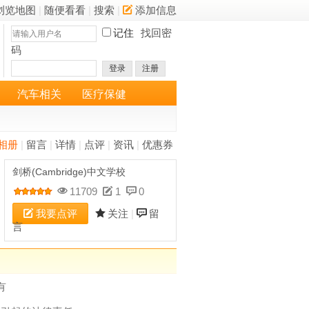
浏览地图
|
随便看看
|
搜索
|
添加信息
记住
找回密
码
登录
注册
汽车相关
医疗保健
相册
|
留言
|
详情
|
点评
|
资讯
|
优惠券
剑桥(Cambridge)中文学校
11709
1
0
我要点评
关注
|
留
言
有