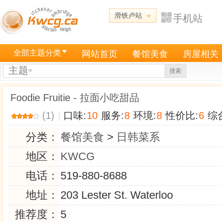
滑铁卢站
手机站
全部主题分类
网站首页
餐馆美食
房屋相关
主题
搜索
Foodie Fruitie - 拉面小吃甜品
(1)
|
口味:
10
服务:
8
环境:
8
性价比:
6
综合
分类：
餐馆美食
>
日韩菜系
地区：
KWCG
电话：
519-880-8688
地址：
203 Lester St. Waterloo
推荐度：
5