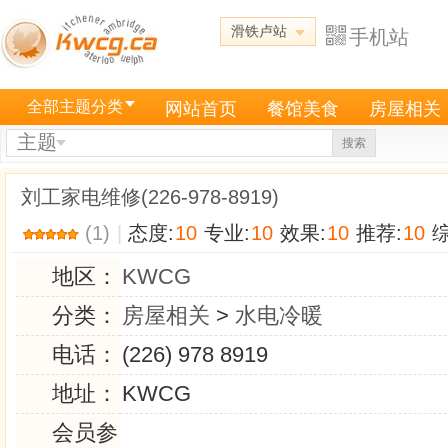
滑铁卢站
手机站
全部主题分类
网站首页
餐馆美食
房屋相关
主题
搜索
刘工家电维修(226-978-8919)
(1)
|
态度:
10
专业:
10
效果:
10
推荐:
10
综
地区：
KWCG
分类：
房屋相关
>
水电冷暖
电话：
(226) 978 8919
地址：
KWCG
会员参