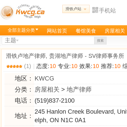
滑铁卢站
手机站
全部主题分类
网站首页
餐馆美食
房屋相关
主题
搜索
滑铁卢地产律师, 贵湖地产律师 - SV律师事务所
(1)
|
态度:
10
专业:
10
效果:
10
推荐:
10
综
地区：
KWCG
分类：
房屋相关
>
地产律师
电话：
(519)837-2100
245 Hanlon Creek Boulevard, Uni
地址：
elph, ON N1C 0A1