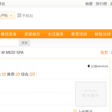
聚合
相册
|
排行榜
|
铁卢站
手机站
餐馆美食
房屋相关
生活服务
教育培训
财险法律
搜索
M MEDI SPA
首页
|
认领services
10
:
10
推荐:
10
综合:
|
上传图片