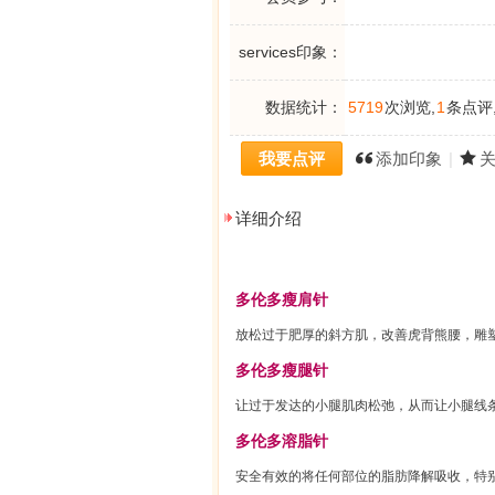
services印象：
数据统计：
5719
次浏览,
1
条点评
我要点评
添加印象
|
详细介绍
多伦多瘦肩针
放松过于肥厚的斜方肌，改善虎背熊腰，雕
多伦多瘦腿针
让过于发达的小腿肌肉松弛，从而让小腿线
多伦多溶脂针
安全有效的将任何部位的脂肪降解吸收，特