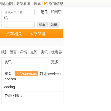
浏览地图
|
随便看看
|
搜索
|
添加信息
记住
找回密
码
登录
注册
汽车相关
医疗保健
相册
|
留言
|
详情
|
点评
|
资讯
|
优惠券
更多 »
资讯
同类services
相关s
附近services
ervices
loading...
TA刚刚来过