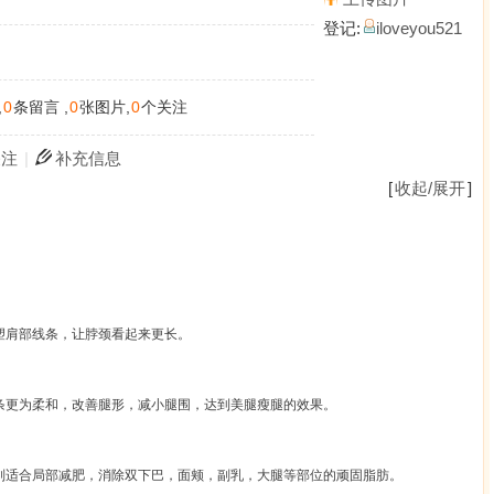
登记:
iloveyou521
,
0
条留言 ,
0
张图片,
0
个关注
关注
|
补充信息
[
收起/展开
]
塑肩部线条，让脖颈看起来更长。
条更为柔和，改善腿形，减小腿围，达到美腿瘦腿的效果。
别适合局部减肥，消除双下巴，面颊，副乳，大腿等部位的顽固脂肪。