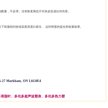
胞数量，不反弹。没有恢复期也不对表皮造成任何伤害。
皮下刺激组织收缩及胶原蛋白新生，
达到明显的提拉和收紧效果。
6-27
Markham, ON L6G0E4
多溶脂针、多伦多超声波塑身、多伦多热力塑