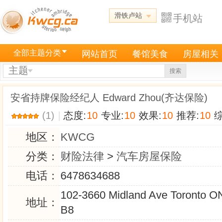
滑铁卢站
手机站
全部主题分类
网站首页
餐馆美食
房屋相关
主题
搜索
安省持牌保险经纪人 Edward Zhou(齐达保险)
(1)
|
态度:
10
专业:
10
效果:
10
推荐:
10
综
地区：
KWCG
分类：
财险法律
>
汽车房屋保险
电话：
6478634688
102-3660 Midland Ave Toronto O
地址：
B8