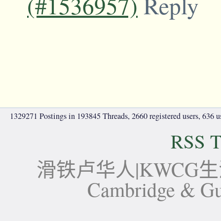
(#1536957)
Reply
1329271 Postings in 193845 Threads, 2660 registered users, 636 use
RSS T
滑铁卢华人|KWCG生活论坛-
Cambridge 