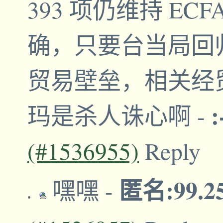
393 项仍维持 E
确，只要台当局回
贸易壁垒，相关经
:
玛是杀人诛心啊
-
(#1536955)
Reply
匿名:99.2
嘿嘿
-