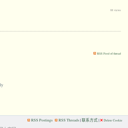
88 views
RSS Feed of thread
ly
RSS Postings
RSS Threads
|
联系方式
|
Delete Cookie