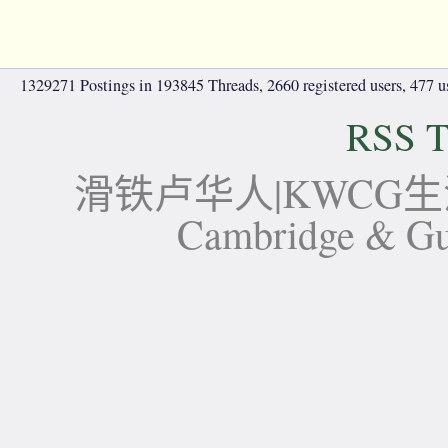
1329271 Postings in 193845 Threads, 2660 registered users, 477 use
RSS T
滑铁卢华人|KWCG生活论坛-
Cambridge 