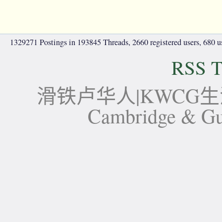
1329271 Postings in 193845 Threads, 2660 registered users, 680 use
RSS T
滑铁卢华人|KWCG生活论坛-
Cambridge 