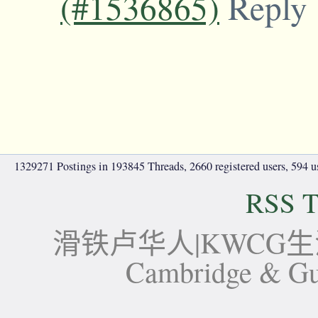
(#1536865)
Reply
1329271 Postings in 193845 Threads, 2660 registered users, 594 use
RSS T
滑铁卢华人|KWCG生活论坛-
Cambridge 