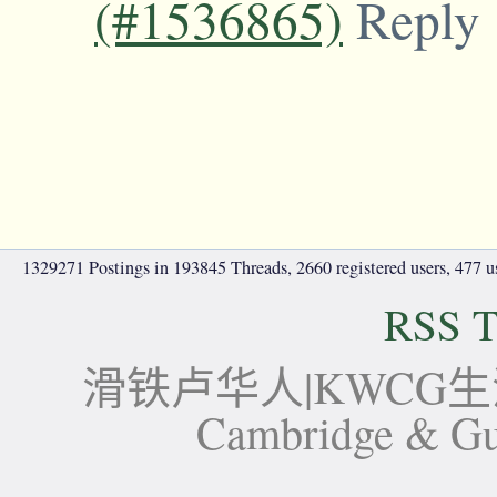
(#1536865)
Reply
1329271 Postings in 193845 Threads, 2660 registered users, 477 use
RSS T
滑铁卢华人|KWCG生活论坛-
Cambridge 