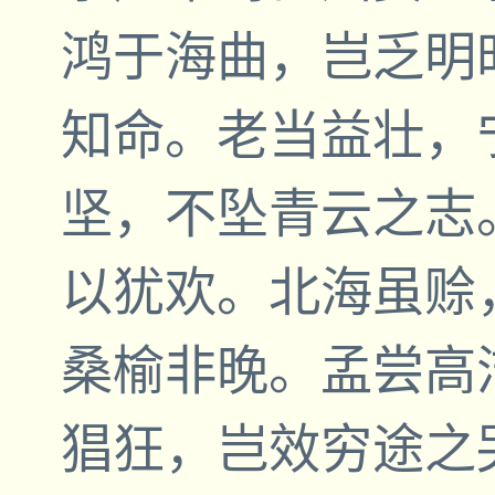
鸿于海曲，岂乏明
知命。老当益壮，
坚，不坠青云之志
以犹欢。北海虽赊
桑榆非晚。孟尝高
猖狂，岂效穷途之