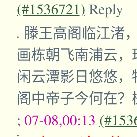
(#1536721)
Reply
滕王高阁临江渚
画栋朝飞南浦云
闲云潭影日悠悠
阁中帝子今何在？
;
07-08,00:13
(#153