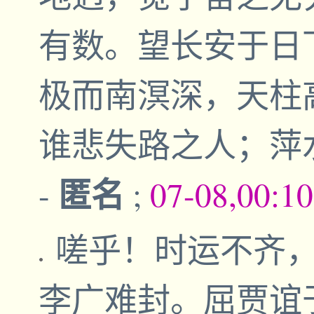
有数。望长安于日
极而南溟深，天柱
谁悲失路之人；萍
匿名
-
;
07-08,00:1
嗟乎！时运不齐
李广难封。屈贾谊