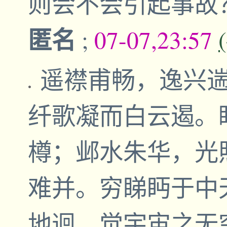
则会不会引起事故
匿名
;
07-07,23:57
遥襟甫畅，逸兴
纤歌凝而白云遏。
樽；邺水朱华，光
难并。穷睇眄于中
地迥，觉宇宙之无