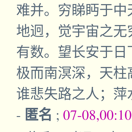
难并。穷睇眄于中
地迥，觉宇宙之无
有数。望长安于日
极而南溟深，天柱
谁悲失路之人；萍
匿名
-
;
07-08,00:1