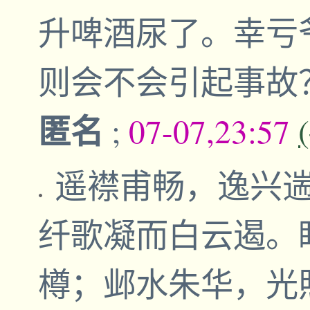
升啤酒尿了。幸亏
则会不会引起事故
匿名
;
07-07,23:57
遥襟甫畅，逸兴
纤歌凝而白云遏。
樽；邺水朱华，光