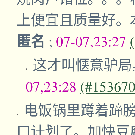
上便宜且质量好。
匿名
;
07-07,23:27
这才叫惬意驴局
07,23:28
(#153670
电饭锅里蹲着蹄
口计划了。加快豆