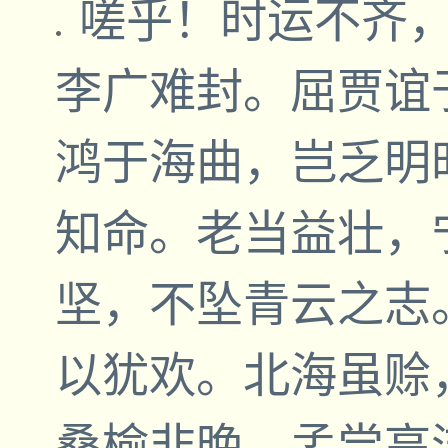
嗟乎！时运不齐
李广难封。屈贾谊
鸿于海曲，岂乏明
知命。老当益壮，
坚，不坠青云之志
以犹欢。北海虽赊
桑榆非晚。孟尝高