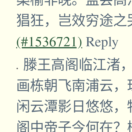
猖狂，岂效穷途之
(#1536721)
Reply
滕王高阁临江渚
画栋朝飞南浦云
闲云潭影日悠悠
阁中帝子今何在？