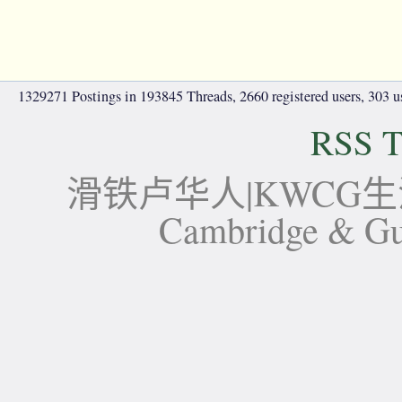
1329271 Postings in 193845 Threads, 2660 registered users, 303 use
RSS T
滑铁卢华人|KWCG生活论坛-
Cambridge 