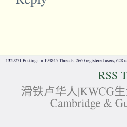
1329271 Postings in 193845 Threads, 2660 registered users, 628 use
RSS T
滑铁卢华人|KWCG生活论坛-
Cambridge 