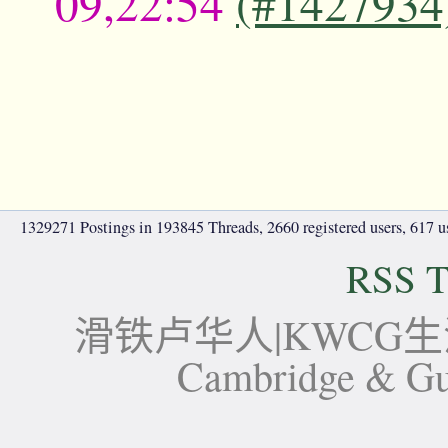
09,22:54
(#1427934
1329271 Postings in 193845 Threads, 2660 registered users, 617 use
RSS T
滑铁卢华人|KWCG生活论坛-
Cambridge 