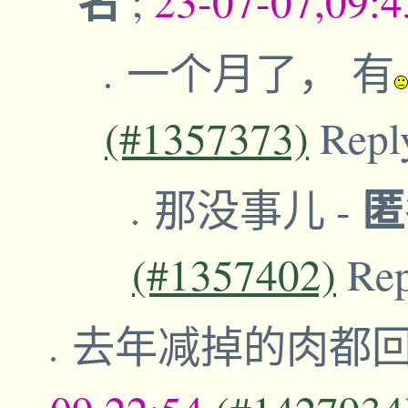
名
;
23-07-07,09:
一个月了， 有
(#1357373)
Repl
那没事儿
-
(#1357402)
Re
去年减掉的肉都