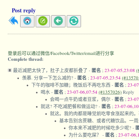
Post reply
登录后可以通过微信/Facebook/Twitter/email进行分享
Complete thread:
匿名
最近减肥太快了，肚子上皮都折叠了
-
;
23-07-05,23:08
(
匿名
羡慕. 分享一下怎么减的?
-
;
23-07-05,23:54
(#13570
匿名
下午的咖啡不加糖；晚饭后不再吃东西
-
;
23-07
匿名
喝水
-
;
23-07-06,07:54
(#1357026)
Reply
匿名
会喝一点牛奶或者豆浆，偶尔
-
;
23-07
匿名
就这? 不吃减肥餐和做运动?
-
;
23-07-06,1
就这。我的肉都是睡觉前吃零食涨起来的。
基本告别含蔗糖、或者代糖饮品。一周
你本来不减肥的时候吃多少呢?
-
匿名
为什么要吃屎？
-
;
23-07-06,