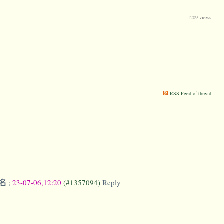
1209 views
RSS Feed of thread
名
;
23-07-06,12:20
(#1357094)
Reply