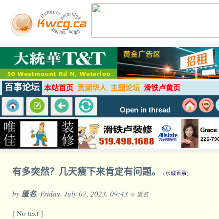
百事论坛
本站首页
贵湖华人
主题论坛
滑铁卢黄页
Open in thread
有多突然？几天瘦下来肯定有问题。
(水城百事)
by
匿名
, Friday, July 07, 2023, 09:43
@ 匿名
[ No text ]