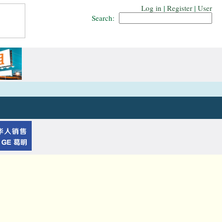
Log in
|
Register
|
User
Search: