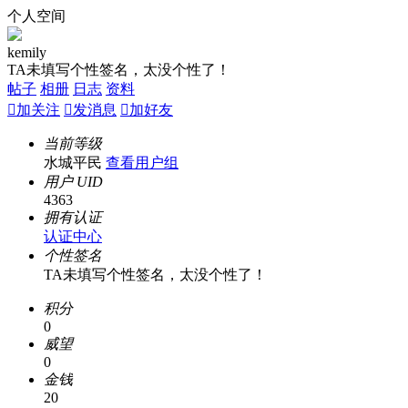
个人空间
kemily
TA未填写个性签名，太没个性了！
帖子
相册
日志
资料

加关注

发消息

加好友
当前等级
水城平民
查看用户组
用户 UID
4363
拥有认证
认证中心
个性签名
TA未填写个性签名，太没个性了！
积分
0
威望
0
金钱
20