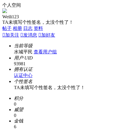
个人空间
Weili123
TA未填写个性签名，太没个性了！
帖子
相册
日志
资料

加关注

发消息

加好友
当前等级
水城平民
查看用户组
用户 UID
93981
拥有认证
认证中心
个性签名
TA未填写个性签名，太没个性了！
积分
0
威望
0
金钱
6