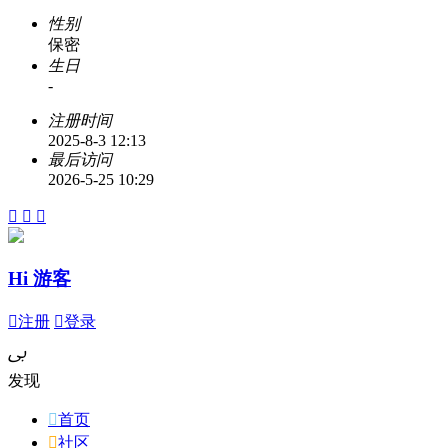
性别
保密
生日
-
注册时间
2025-8-3 12:13
最后访问
2026-5-25 10:29



Hi 游客

注册

登录
ﰉ
发现

首页

社区