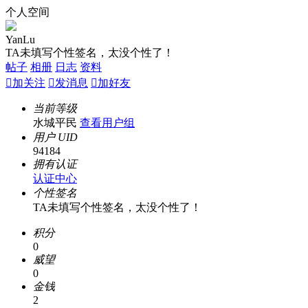
个人空间
YanLu
TA未填写个性签名，太没个性了！
帖子
相册
日志
资料

加关注

发消息

加好友
当前等级
水城平民
查看用户组
用户 UID
94184
拥有认证
认证中心
个性签名
TA未填写个性签名，太没个性了！
积分
0
威望
0
金钱
2