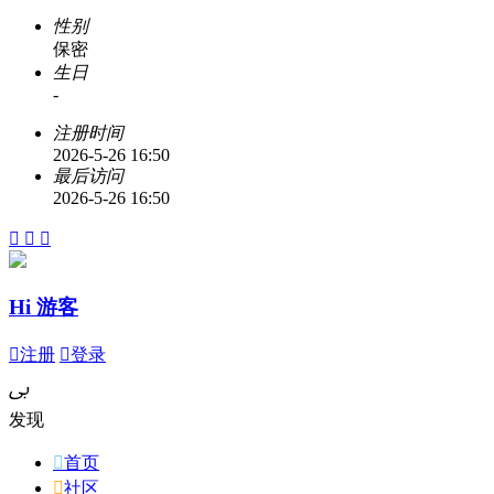
性别
保密
生日
-
注册时间
2026-5-26 16:50
最后访问
2026-5-26 16:50



Hi 游客

注册

登录
ﰉ
发现

首页

社区