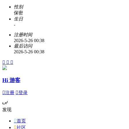
性别
保密
生日
-
注册时间
2026-5-26 00:38
最后访问
2026-5-26 00:38



Hi 游客

注册

登录
ﰉ
发现

首页

社区