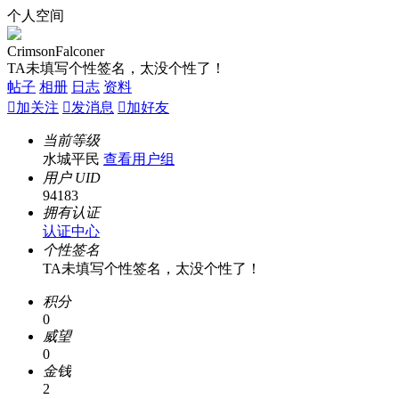
个人空间
CrimsonFalconer
TA未填写个性签名，太没个性了！
帖子
相册
日志
资料

加关注

发消息

加好友
当前等级
水城平民
查看用户组
用户 UID
94183
拥有认证
认证中心
个性签名
TA未填写个性签名，太没个性了！
积分
0
威望
0
金钱
2