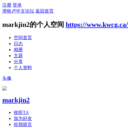
注册
登录
滑铁卢中文论坛
返回首页
markjin2的个人空间
https://www.kwcg.ca
空间首页
日志
相册
主题
分享
个人资料
头像
markjin2
收听TA
加为好友
给我留言