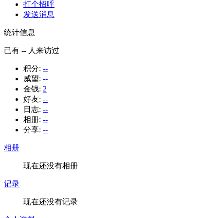
打个招呼
发送消息
统计信息
已有
--
人来访过
积分:
--
威望:
--
金钱:
2
好友:
--
日志:
--
相册:
--
分享:
--
相册
现在还没有相册
记录
现在还没有记录