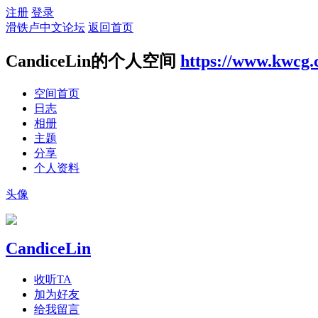
注册
登录
滑铁卢中文论坛
返回首页
CandiceLin的个人空间
https://www.kwcg.
空间首页
日志
相册
主题
分享
个人资料
头像
CandiceLin
收听TA
加为好友
给我留言