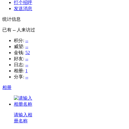
打个招呼
发送消息
统计信息
已有
--
人来访过
积分:
--
威望:
--
金钱:
52
好友:
--
日志:
--
相册:
1
分享:
--
相册
请输入相
册名称