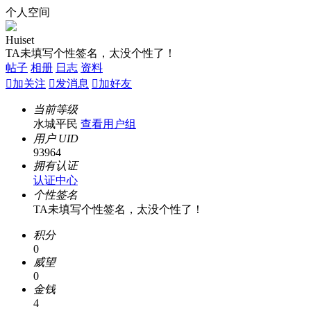
个人空间
Huiset
TA未填写个性签名，太没个性了！
帖子
相册
日志
资料

加关注

发消息

加好友
当前等级
水城平民
查看用户组
用户 UID
93964
拥有认证
认证中心
个性签名
TA未填写个性签名，太没个性了！
积分
0
威望
0
金钱
4