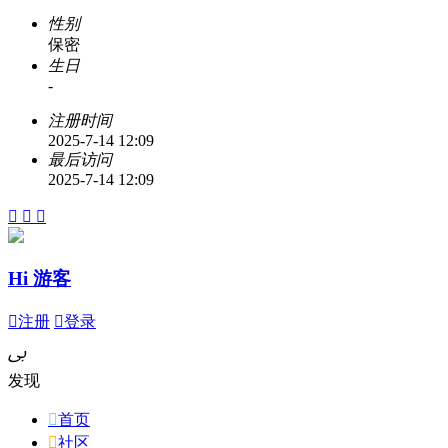
性别
保密
生日
-
注册时间
2025-7-14 12:09
最后访问
2025-7-14 12:09



Hi 游客

注册

登录
ﰉ
发现

首页

社区