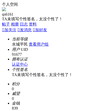
个人空间
qs6161
TA未填写个性签名，太没个性了！
帖子
相册
日志
资料

加关注

发消息

加好友
当前等级
水城平民
查看用户组
用户 UID
91677
拥有认证
认证中心
个性签名
TA未填写个性签名，太没个性了！
积分
0
威望
0
金钱
839