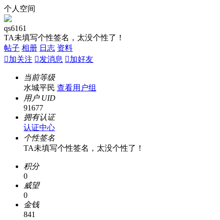
个人空间
qs6161
TA未填写个性签名，太没个性了！
帖子
相册
日志
资料

加关注

发消息

加好友
当前等级
水城平民
查看用户组
用户 UID
91677
拥有认证
认证中心
个性签名
TA未填写个性签名，太没个性了！
积分
0
威望
0
金钱
841