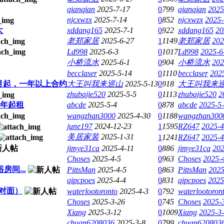
qianqian
2025-7-17
0
799
qianqian
2025
njcxwzx
2025-7-14
0
852
njcxwzx
2025-
大
xddang165
2025-7-1
0
922
xddang165
20
老郑家居
2025-6-27
1
1149
老郑家居
202
Ld998
2025-6-3
0
1017
Ld998
2025-6
小桥流水
2025-6-1
0
904
小桥流水
202
becclaser
2025-5-14
0
1110
becclaser
202
租，9月起，一年以上合约
大王叫我来巡山
2025-5-13
0
918
大王叫我来
zhubajie520
2025-5-5
0
1113
zhubajie520
2
，1年起租
abcde
2025-5-4
0
878
abcde
2025-5-
wangzhan3000
2025-4-30
0
1188
wangzhan300
june197
2024-12-23
1
1595
RZ647
2025-4
美居家装
2025-1-31
1
1241
RZ647
2025-4
jimye31ca
2025-4-11
0
886
jimye31ca
202
Choses
2025-4-5
0
963
Choses
2025-
浴房间...
PittsMan
2025-4-5
0
863
PittsMan
2025
qipcpoes
2025-4-4
0
831
qipcpoes
2025
on对面）
waterlootoronto
2025-4-3
0
792
waterlootoron
Choses
2025-3-26
0
745
Choses
2025-
Xiang
2025-3-12
0
1009
Xiang
2025-3-
chuan6208036
2025-3-8
0
799
chuan620803