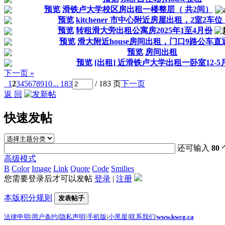
预览
滑铁卢大学校区房出租一楼整层（ 共2间）
预览
kitchener 市中心附近房屋出租，2室2车
预览
转租滑大旁出租公寓房2025年1至4月份
预览
滑大附近house房间出租，门口9路公车直
预览
房间出租
预览
[出租] 近滑铁卢大学出租一卧室12-5
下一页 »
1
2
3
4
5
6
7
8
9
10
... 183
/ 183 页
下一页
返 回
快速发帖
还可输入
80
高级模式
B
Color
Image
Link
Quote
Code
Smilies
您需要登录后才可以发帖
登录
|
注册
本版积分规则
发表帖子
法律申明
|
用户条约
|
隐私声明
|
手机版
|
小黑屋
|
联系我们
|
www.kwcg.ca