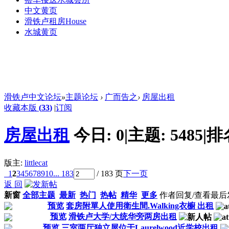
中文黄页
滑铁卢租房
House
水城黄页
滑铁卢中文论坛
»
主题论坛
›
广而告之
›
房屋出租
收藏本版
(
33
)
|
订阅
房屋出租
今日:
0
|
主题:
5485
|
排
版主:
littlecat
1
2
3
4
5
6
7
8
9
10
... 183
/ 183 页
下一页
返 回
新窗
全部主题
最新
热门
热帖
精华
更多
作者
回复/查看
最后
预览
套房附單人使用衛生間.Walking衣櫥 出租
预览
滑铁卢大学/大统华旁两房出租
预览
三室两厅独立屋位于Laurelwood近学校出租