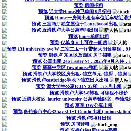
预览
房间招租
预览
近大学House独卫单间 9月招租
预览
House一房间出租有车位近车站近滑
预览
三室两厅独立屋位于Laurelwood出租
预览
近滑铁卢大学公寓单间出租
预览
house单间出租
预览
仅单身人士可住一间房
预览
131 university ave W 二室二卫一厅带超大阳台整
预览
滑铁卢 东区以及西区 房子招租
预览
公寓出租 246 Lester St，2025年9月入住
预览
新高中学区Townhouse整租
预览
滑铁卢大学校区房出租- 独立单元, 独厨，独厕
预览
滑铁卢eastbridge半地下独立出入出租
预览
滑大学生公寓ICON 22楼-- 5-8月出租
预览
滑铁卢大学5-8转租 可续租不涨价
预览
近滑大校区, laurier university 公寓单独卧室 , 单独洗
预览
夏季 UW公寓出租
预览
多伦多市中心33bay st 1+1 Condo 出租( union stati
预览
滑铁卢5-8月出租
预览
房间转租
预览
东桥自住4房House整租