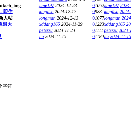
june197
2024-12-23
0
1062
june197
2024-
位，即住
kingfish
2024-12-17
0
983
kingfish
2024-
longman
2024-12-13
0
1077
longman
2024
通滑大
xddang165
2024-11-29
0
1223
xddang165
20
petersu
2024-11-24
0
1111
petersu
2024-
月
liu
2024-11-15
0
1180
liu
2024-11-15
个字符