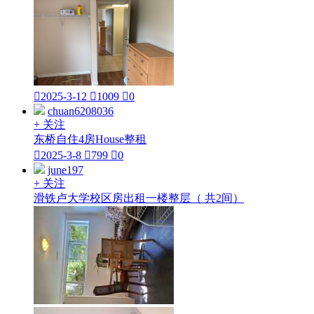

2025-3-12

1009

0
chuan6208036
+ 关注
东桥自住4房House整租

2025-3-8

799

0
june197
+ 关注
滑铁卢大学校区房出租一楼整层（ 共2间）