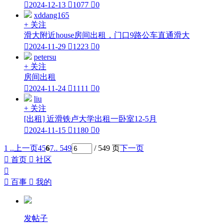

2024-12-13

1077

0
xddang165
+ 关注
滑大附近house房间出租，门口9路公车直通滑大

2024-11-29

1223

0
petersu
+ 关注
房间出租

2024-11-24

1111

0
liu
+ 关注
[出租] 近滑铁卢大学出租一卧室12-5月

2024-11-15

1180

0
1 ..
上一页
4
5
6
7
.. 549
/ 549 页
下一页

首页

社区


百事

我的
发帖子