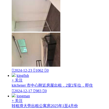

2024-12-23

1062

0
kingfish
+ 关注
kitchener 市中心附近房屋出租，2室2车位，即住

2024-12-17

983

0
longman
+ 关注
转租滑大旁出租公寓房2025年1至4月份