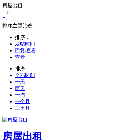
房屋出租



排序主题筛选
排序：
发帖时间
回复/查看
查看
排序：
全部时间
一天
两天
一周
一个月
三个月
房屋出租