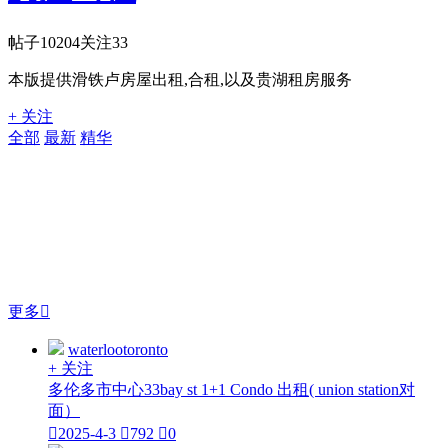
帖子
10204
关注
33
本版提供滑铁卢房屋出租,合租,以及贵湖租房服务
+ 关注
全部
最新
精华
更多

waterlootoronto
+ 关注
多伦多市中心33bay st 1+1 Condo 出租( union station对
面）

2025-4-3

792

0