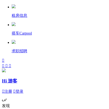
租房信息
搭车Carpool
求职招聘




Hi 游客

注册

登录
ﰉ
发现