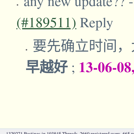
any new update??
(#189511)
Reply
要先确立时间，大
早越好
13-06-08
;
1329271 Postings in 193845 Threads, 2660 registered users, 665 use