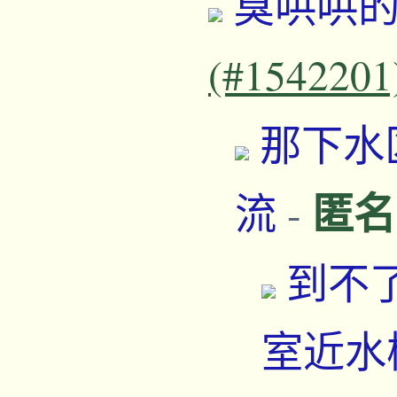
臭哄哄
(#1542201
那下水
匿名
流
-
到不
室近水