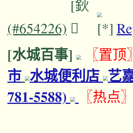
(#654226)
Re
[水城百事]
〖置顶
市
水城便利店
艺嘉
781-5588)
〖热点