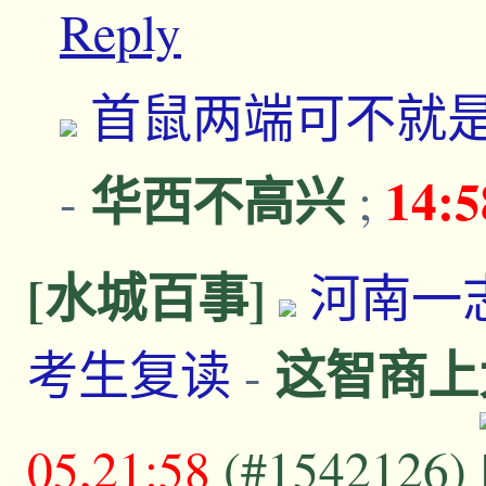
Reply
首鼠两端可不就
华西不高兴
14:
-
;
[水城百事]
河南一
这智商上
考生复读
-
05,21:58
(#1542126)