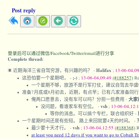
Post reply
登录后可以通过微信/Facebook/Twitter/email进行分享
Complete thread:
Halifax
近期海洋三省自驾穷游，有兴趣的吗？
-
;
13-06-04,0
;-)
这恐怕要一个星期吧，
-
;
13-06-04,09:49
(#188257)
Re
一个星期不够，旅游不是行军打仗，建议自驾去华
准备7月底或8月初去，近期，有点早；已有几家准备同
大家
俺两口愿意去，没有车可以吗？分担一些费用
-
vsh
没问题，看谁家车有空位。
-
;
13-06-04,12:
等你的消息。可以搞个专栏，联合组织好
-
一个星期时间还是有些短。 路上来回就要4天的时间。
-
vsh
最少要十天才行。
-
;
13-06-04,12:55
(#188368)
R
at least you need 12 days if you want to go to Cobalt Tr