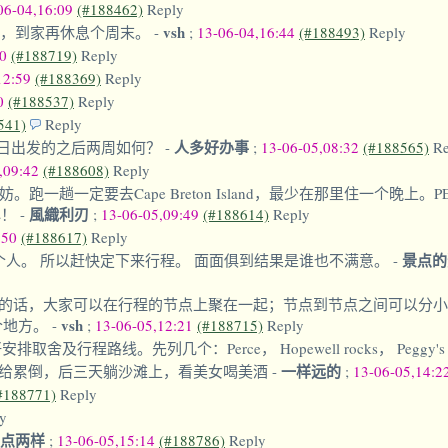
06-04,16:09
(#188462)
Reply
vsh
天，到家再休息个周末。
-
;
13-06-04,16:44
(#188493)
Reply
40
(#188719)
Reply
12:59
(#188369)
Reply
20
(#188537)
Reply
541)
Reply
人多好办事
0日出发的之后两周如何？
-
;
13-06-05,08:32
(#188565)
Re
,09:42
(#188608)
Reply
。跑一趟一定要去Cape Breton Island，最少在那里住一个晚上
風織利刃
心！
-
;
13-06-05,09:49
(#188614)
Reply
:50
(#188617)
Reply
景点的
个人。 所以赶快定下来行程。 面面俱到结果是谁也不满意。
-
的话，大家可以在行程的节点上聚在一起；节点到节点之间可以分小
vsh
个地方。
-
;
13-06-05,12:21
(#188715)
Reply
行程路线。先列几个：Perce， Hopewell rocks， Peggy's 
一样远的
给累倒，后三天躺沙滩上，看美女喝美酒
-
;
13-06-05,14:2
#188771)
Reply
y
有点两样
;
13-06-05,15:14
(#188786)
Reply