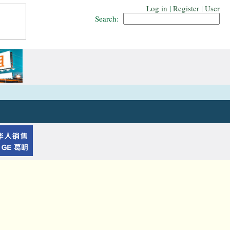
Log in
|
Register
|
User
Search: