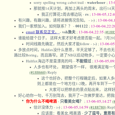
waterlooer
sorry spelling wrong cabot trail
-
;
13-
那就按14天计划，再加上两头的周末，出行14
rs
我正打算花2周去哪边玩
-
;
13-06-05,12:
:-)
有兴趣，有趣兴趣，请将进展情况告知。
-
;
13-06-04,
001122
我们一家想加入。如何联系？？
-
;
13-06-04,22:
vsh渔夫
email 联系见正文。
-
;
13-06-04,22:35
(#188
谁能给提个日子， 这样大家才好考虑是否能一起。7月2
:-)
时间线路先确定，然后大家才能follow
-
;
13-06-05
多放点时间，Halifax没什么意思，半天足够了，不去也无妨
路比较Boring，而且路窄。进了NB以后动物多，一定要小
不能错过
Halifax海边不是蛮漂亮的吗
-
;
13-06-05,09
人多也有坏处， 期望值不一样， 很难满足每一
(#188660)
Reply
这个也好办，把整个行程确定后，如果人多
则上都是在一个地方住1-2晚，再开车到下一
大家可以把想去的景点贴出来， 这样好安排取舍及
好心劝你一句，千万别驾去，我开了一次佛罗里达，把我
你为什么不喝啤酒
只看美女喝？
-
;
13-06-05,14:27
(
:-)
估计没体力
-
;
13-06-05,14:59
(#188780)
Repl
少了逗号，意思
应该是：看美女,喝美酒
-