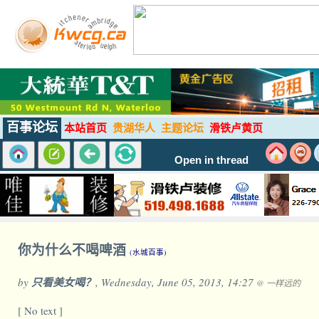
百事论坛
本站首页
贵湖华人
主题论坛
滑铁卢黄页
Open in thread
你为什么不喝啤酒
(水城百事)
by
只看美女喝？
, Wednesday, June 05, 2013, 14:27
@ 一样远的
[ No text ]