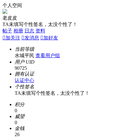
个人空间
老皮皮
TA未填写个性签名，太没个性了！
帖子
相册
日志
资料

加关注

发消息

加好友
当前等级
水城平民
查看用户组
用户 UID
90725
拥有认证
认证中心
个性签名
TA未填写个性签名，太没个性了！
积分
0
威望
0
金钱
26