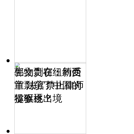
生物剽窃：新西
郭文贵在纽约受
兰剽窃了中国的
审 法官禁止律师
猕猴桃？
提驱逐出境