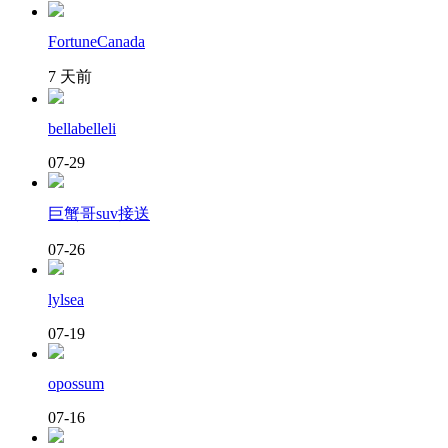
FortuneCanada
7 天前
bellabelleli
07-29
巨蟹哥suv接送
07-26
lylsea
07-19
opossum
07-16