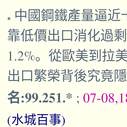
中國鋼鐵產量逼近
靠低價出口消化過剩
1.2%。從歐美到
出口繁榮背後究竟隱
名:99.251.*
;
07-08,
(水城百事)